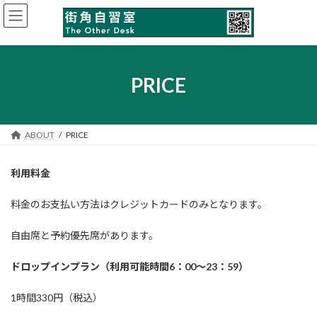
コ
ナ
ン
ビ
テ
ゲ
ン
ー
ツ
シ
へ
ョ
PRICE
ス
ン
キ
に
ッ
移
プ
動
ABOUT
PRICE
利用料金
料金のお支払い方法はクレジットカードのみとなります。
自由席と予約優先席があります。
ドロップインプラン（利用可能時間6：00～23：59）
1時間330円（税込）