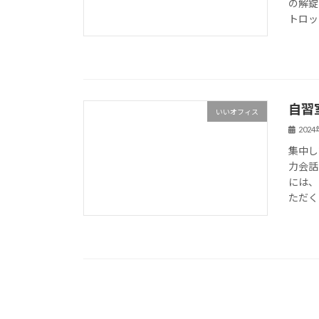
の解錠
トロック
自習
いいオフィス
202
集中し
力会話
には、
ただく