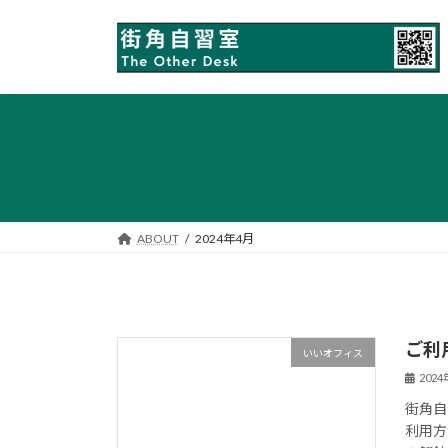
コ
ナ
ン
ビ
テ
ゲ
ン
ー
ツ
シ
へ
ョ
ス
ン
キ
に
ッ
移
プ
動
ABOUT
2024年4月
ご利
いいオフィス
202
街角自
利用方