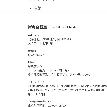
店舗
街角自習室 The Other Desk
Address
北海道旭川市3条通8丁目1705-29
ステラビル地下1階
Hours
6:00～23:59
Plan
月額プラン
オープン会員 （11000円／月）
その他時間帯別プラン有ります（3300円／月～）
ドロップイン
1時間以内の利用330円、2時間以内の利用660円、3時間以内
利用990円、チェックアウトをしないままの利用の利用料金
を1日1100円
Telephone hours
電話対応時間 10:00～18:00